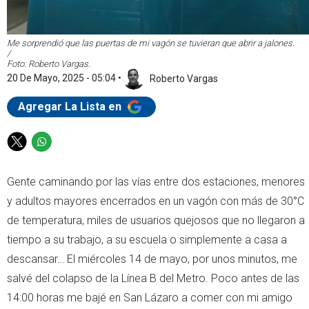
Me sorprendió que las puertas de mi vagón se tuvieran que abrir a jalones.
/
Foto: Roberto Vargas.
20 De Mayo, 2025 - 05:04
•
Roberto Vargas
Agregar La Lista en
T
W
w
h
i
a
Gente caminando por las vías entre dos estaciones, menores
t
t
y adultos mayores encerrados en un vagón con más de 30°C
t
s
e
a
de temperatura, miles de usuarios quejosos que no llegaron a
r
p
tiempo a su trabajo, a su escuela o simplemente a casa a
p
descansar… El miércoles 14 de mayo, por unos minutos, me
salvé del colapso de la Línea B del Metro. Poco antes de las
14:00 horas me bajé en San Lázaro a comer con mi amigo