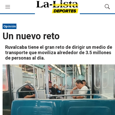
M
M
e
o
n
s
ú
t
Opinión
r
Un nuevo reto
a
r
B
Ruvalcaba tiene el gran reto de dirigir un medio de
ú
transporte que moviliza alrededor de 3.5 millones
s
de personas al día.
q
u
e
d
a