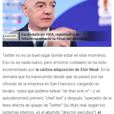
e
a
r
p
p
Twitter no es un buen lugar donde estar en este momento.
Eso no es nada nuevo, pero el horror cotidiano se ha visto
incrementado por
la caótica adquisición de Elon Musk
. En la
semana que ha transcurrido desde que se paseó por las
oficinas de la empresa en San Francisco cargando un
lavabo –para que pudiera tuitear “
let that sink in
"– y se
autodenominó primero “chief twit” y después “operador de la
línea directa de quejas de Twitter” (su título real, según los
sistemas internos, es el aburrido “director ejecutivo”),
el