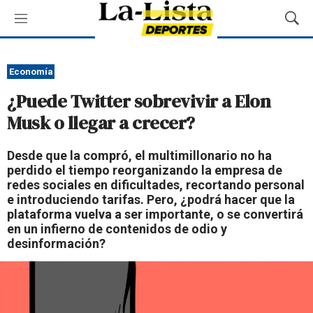
M
M
e
o
n
s
ú
t
Economía
r
¿Puede Twitter sobrevivir a Elon
a
r
Musk o llegar a crecer?
B
ú
Desde que la compró, el multimillonario no ha
s
perdido el tiempo reorganizando la empresa de
q
redes sociales en dificultades, recortando personal
u
e introduciendo tarifas. Pero, ¿podrá hacer que la
e
plataforma vuelva a ser importante, o se convertirá
d
en un infierno de contenidos de odio y
a
desinformación?