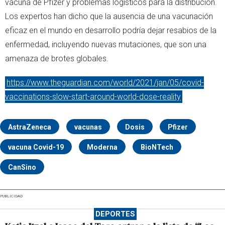
vacuna de Pfizer y problemas logísticos para la distribución.
Los expertos han dicho que la ausencia de una vacunación
eficaz en el mundo en desarrollo podría dejar resabios de la
enfermedad, incluyendo nuevas mutaciones, que son una
amenaza de brotes globales.
https://www.theguardian.com/world/2021/jan/05/covid-
vaccinations-slow-start-around-world-dose-reality
AstraZeneca
vacunas
Dosis
Pfizer
vacuna Covid-19
Moderna
BioNTech
CanSino
PUBLICIDAD
DEPORTES