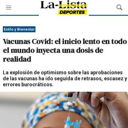
M
M
e
o
n
s
ú
t
Estilo y Bienestar
r
Vacunas Covid: el inicio lento en todo
a
r
el mundo inyecta una dosis de
B
realidad
ú
s
q
La explosión de optimismo sobre las aprobaciones
u
de las vacunas ha ido seguida de retrasos, escasez y
e
errores burocráticos.
d
a