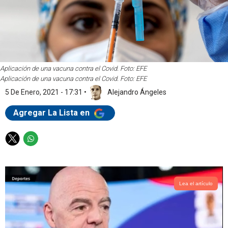
Aplicación de una vacuna contra el Covid. Foto: EFE
Aplicación de una vacuna contra el Covid. Foto: EFE
5 De Enero, 2021 - 17:31
•
Alejandro Ángeles
Agregar La Lista en
T
W
w
h
i
a
t
t
t
s
Lea el artículo
e
a
r
p
p