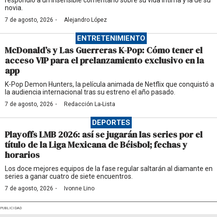
respondió a un insensible comentario sobre su vida íntima y la de su
novia.
·
7 de agosto, 2026
Alejandro López
ENTRETENIMIENTO
McDonald’s y Las Guerreras K-Pop: Cómo tener el
acceso VIP para el prelanzamiento exclusivo en la
app
K-Pop Demon Hunters, la película animada de Netflix que conquistó a
la audiencia internacional tras su estreno el año pasado.
·
7 de agosto, 2026
Redacción La-Lista
DEPORTES
Playoffs LMB 2026: así se jugarán las series por el
título de la Liga Mexicana de Béisbol; fechas y
horarios
Los doce mejores equipos de la fase regular saltarán al diamante en
series a ganar cuatro de siete encuentros.
·
7 de agosto, 2026
Ivonne Lino
PUBLICIDAD