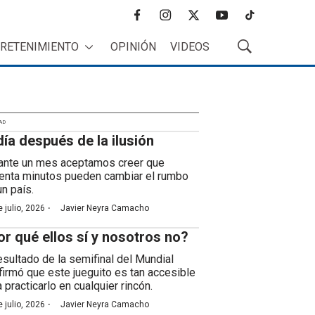
f
i
t
y
t
a
n
w
o
i
RETENIMIENTO
OPINIÓN
VIDEOS
c
s
i
u
k
M
e
t
t
t
t
o
b
a
t
u
o
s
o
g
e
b
k
t
o
r
r
e
r
k
a
AD
a
día después de la ilusión
m
r
B
ante un mes aceptamos creer que
ú
enta minutos pueden cambiar el rumbo
s
un país.
q
·
 julio, 2026
Javier Neyra Camacho
u
e
or qué ellos sí y nosotros no?
d
a
resultado de la semifinal del Mundial
firmó que este jueguito es tan accesible
 practicarlo en cualquier rincón.
·
 julio, 2026
Javier Neyra Camacho