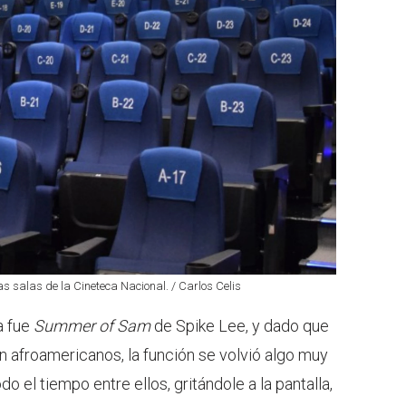
as salas de la Cineteca Nacional. / Carlos Celis
la fue
Summer of Sam
de Spike Lee, y dado que
n afroamericanos, la función se volvió algo muy
o el tiempo entre ellos, gritándole a la pantalla,