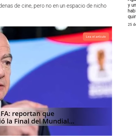
y u
adenas de cine, pero no en un espacio de nicho
hab
qui
25 d
Lea el artículo