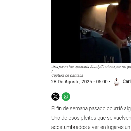
Una joven fue apodada #LadyCineteca por no guar
/
Captura de pantalla
28 De Agosto, 2025 - 05:00
•
Car
T
W
w
h
El fin de semana pasado ocurrió al
i
a
t
t
Uno de esos pleitos que se vuelven
t
s
acostumbrados a ver en lugares un
e
a