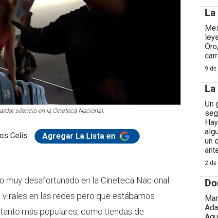
La
Mes
ley
Oro
car
9 de 
La
Un 
dar silencio en la Cineteca Nacional.
seg
Hay
alg
los Celis
Agregar La Lista en
un 
ant
2 de 
go muy desafortunado en la Cineteca Nacional.
Do
 virales en las redes pero que estábamos
Man
Ada
 tanto más populares, como tiendas de
Agu