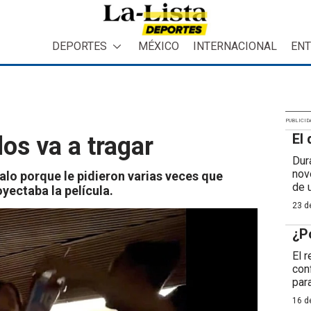
DEPORTES
MÉXICO
INTERNACIONAL
ENT
PUBLICID
El 
os va a tragar
Dur
nov
o porque le pidieron varias veces que
de 
yectaba la película.
23 de
¿P
El 
con
para
16 de