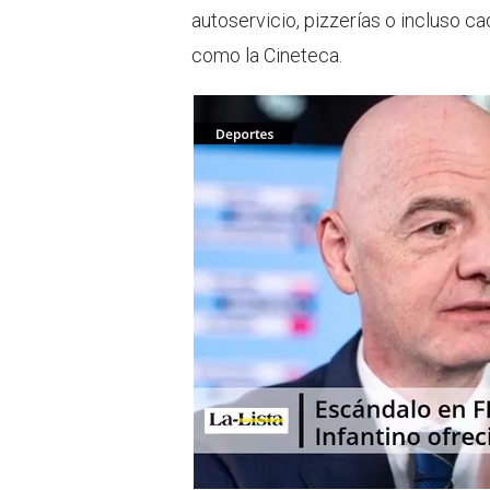
r
p
autoservicio, pizzerías o incluso c
p
como la Cineteca.