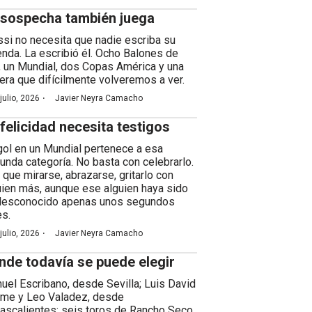
 sospecha también juega
si no necesita que nadie escriba su
enda. La escribió él. Ocho Balones de
, un Mundial, dos Copas América y una
rera que difícilmente volveremos a ver.
·
julio, 2026
Javier Neyra Camacho
 felicidad necesita testigos
gol en un Mundial pertenece a esa
unda categoría. No basta con celebrarlo.
 que mirarse, abrazarse, gritarlo con
uien más, aunque ese alguien haya sido
desconocido apenas unos segundos
es.
·
julio, 2026
Javier Neyra Camacho
nde todavía se puede elegir
uel Escribano, desde Sevilla; Luis David
me y Leo Valadez, desde
ascalientes; seis toros de Rancho Seco