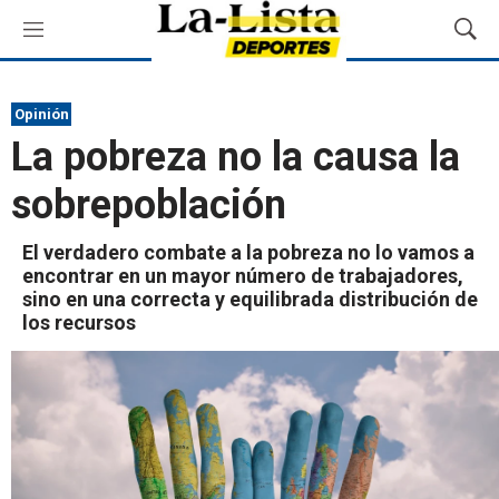
M
M
e
o
n
s
ú
t
Opinión
r
La pobreza no la causa la
a
r
sobrepoblación
B
ú
s
El verdadero combate a la pobreza no lo vamos a
q
encontrar en un mayor número de trabajadores,
u
sino en una correcta y equilibrada distribución de
e
los recursos
d
a