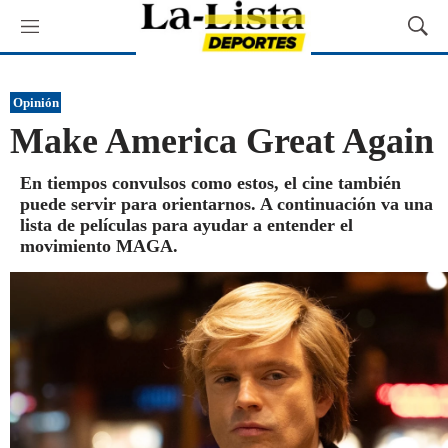
M
M
e
o
n
s
ú
t
Opinión
r
Make America Great Again
a
r
B
En tiempos convulsos como estos, el cine también
ú
puede servir para orientarnos. A continuación va una
s
lista de películas para ayudar a entender el
q
movimiento MAGA.
u
e
d
a