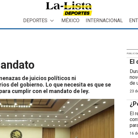
DEPORTES
MÉXICO
INTERNACIONAL
ENT
PUBLICID
El 
mandato
Dur
nov
menazas de juicios políticos ni
de 
os del gobierno. Lo que necesita es que se
 para cumplir con el mandato de ley.
23 de
¿P
El 
con
para
16 de