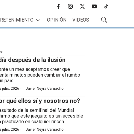
f
i
t
y
t
a
n
w
o
i
RETENIMIENTO
OPINIÓN
VIDEOS
c
s
i
u
k
M
e
t
t
t
t
o
b
a
t
u
o
s
o
g
e
b
k
t
o
r
r
e
r
k
a
AD
a
día después de la ilusión
m
r
B
ante un mes aceptamos creer que
ú
enta minutos pueden cambiar el rumbo
s
un país.
q
·
 julio, 2026
Javier Neyra Camacho
u
e
or qué ellos sí y nosotros no?
d
a
resultado de la semifinal del Mundial
firmó que este jueguito es tan accesible
 practicarlo en cualquier rincón.
·
 julio, 2026
Javier Neyra Camacho