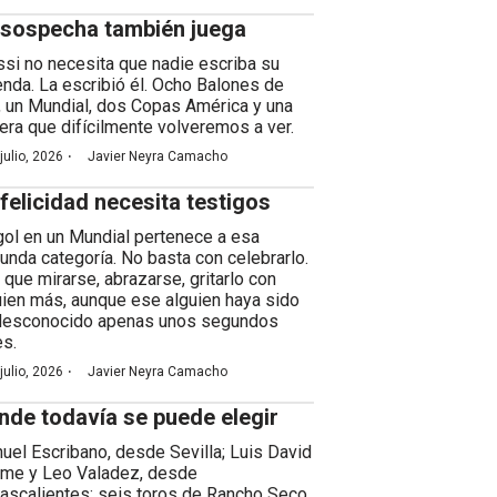
 sospecha también juega
si no necesita que nadie escriba su
enda. La escribió él. Ocho Balones de
, un Mundial, dos Copas América y una
rera que difícilmente volveremos a ver.
·
julio, 2026
Javier Neyra Camacho
 felicidad necesita testigos
gol en un Mundial pertenece a esa
unda categoría. No basta con celebrarlo.
 que mirarse, abrazarse, gritarlo con
uien más, aunque ese alguien haya sido
desconocido apenas unos segundos
es.
·
julio, 2026
Javier Neyra Camacho
nde todavía se puede elegir
uel Escribano, desde Sevilla; Luis David
me y Leo Valadez, desde
ascalientes; seis toros de Rancho Seco