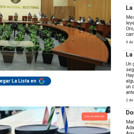
La
Mes
ley
Oro
car
9 de 
La
Un 
seg
Hay
egar La Lista en
alg
un 
ant
2 de 
Do
Lea el artículo
Man
Ada
Agu