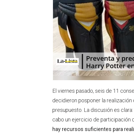
r
p
p
El viernes pasado, seis de 11 consej
decidieron posponer la realización 
presupuesto. La discusión es clara:
cabo un ejercicio de participació
hay recursos suficientes para reali