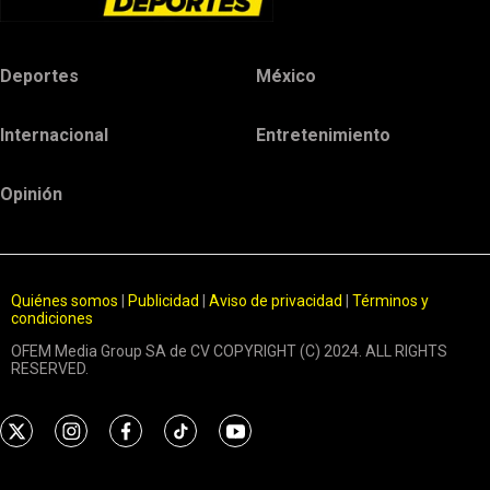
Deportes
México
Internacional
Entretenimiento
Opinión
Quiénes somos
|
Publicidad
|
Aviso de privacidad
|
Términos y
condiciones
OFEM Media Group SA de CV COPYRIGHT (C) 2024. ALL RIGHTS
RESERVED.
t
i
f
t
y
w
n
a
i
o
i
s
c
k
u