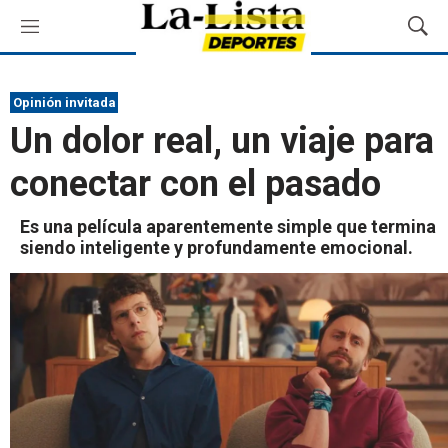
M
M
e
o
n
s
ú
t
Opinión invitada
r
Un dolor real, un viaje para
a
r
conectar con el pasado
B
ú
s
Es una película aparentemente simple que termina
q
siendo inteligente y profundamente emocional.
u
e
d
a