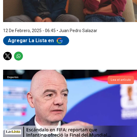
12 De Febrero, 2025 - 06:45
•
Juan Pedro Salazar
Agregar La Lista en
T
W
w
h
i
a
t
t
Lea el artículo
t
s
e
a
r
p
p