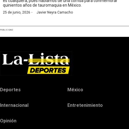
es cualquiera, pues hablamos de una corrida para conmemorar
quinientos años de tauromaquia en México.
·
25 de junio, 2026
Javier Neyra Camacho
PUBLICIDAD
Deportes
México
Internacional
Entretenimiento
Opinión