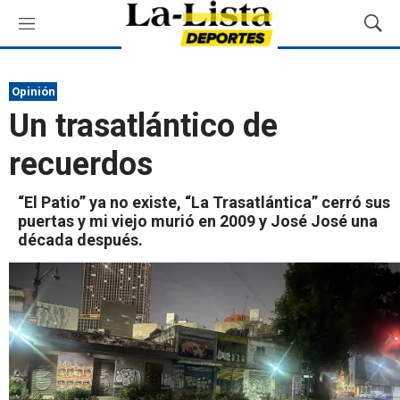
M
M
e
o
n
s
ú
t
Opinión
r
Un trasatlántico de
a
r
recuerdos
B
ú
s
“El Patio” ya no existe, “La Trasatlántica” cerró sus
q
puertas y mi viejo murió en 2009 y José José una
u
década después.
e
d
a