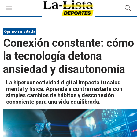
M
M
e
o
n
s
ú
t
Opinión invitada
r
Conexión constante: cómo
a
r
la tecnología detona
B
ú
ansiedad y disautonomía
s
q
u
La hiperconectividad digital impacta tu salud
e
mental y física. Aprende a contrarrestarla con
d
simples cambios de hábitos y desconexión
a
consciente para una vida equilibrada.