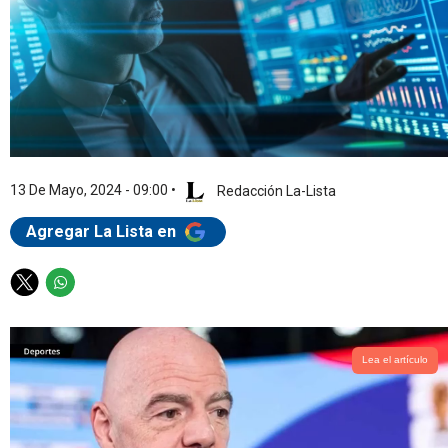
13 De Mayo, 2024 - 09:00
•
Redacción La-Lista
Agregar La Lista en
T
W
w
h
i
a
t
t
Lea el artículo
t
s
e
a
r
p
p