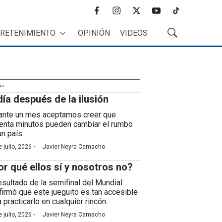
f
i
t
y
t
a
n
w
o
i
RETENIMIENTO
OPINIÓN
VIDEOS
c
s
i
u
k
M
e
t
t
t
t
o
b
a
t
u
o
s
o
g
e
b
k
t
o
r
r
e
r
k
a
AD
a
día después de la ilusión
m
r
B
ante un mes aceptamos creer que
ú
enta minutos pueden cambiar el rumbo
s
un país.
q
·
 julio, 2026
Javier Neyra Camacho
u
e
or qué ellos sí y nosotros no?
d
a
resultado de la semifinal del Mundial
firmó que este jueguito es tan accesible
 practicarlo en cualquier rincón.
·
 julio, 2026
Javier Neyra Camacho