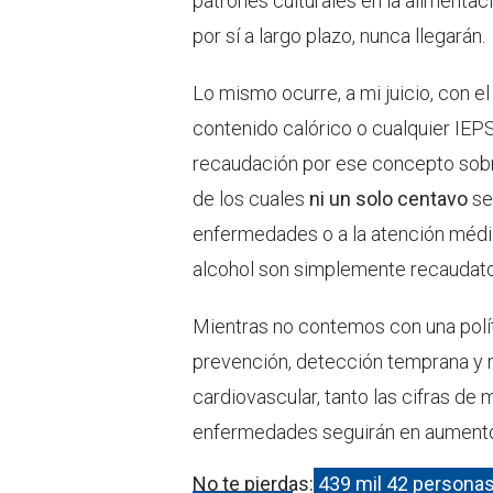
patrones culturales en la alimentac
por sí a largo plazo, nunca llegarán.
Lo mismo ocurre, a mi juicio, con 
contenido calórico o cualquier IEP
recaudación por ese concepto sobre
de los cuales
ni un solo centavo
se
enfermedades o a la atención médic
alcohol son simplemente recaudato
Mientras no contemos con una políti
prevención, detección temprana y 
cardiovascular, tanto las cifras de
enfermedades seguirán en aument
No te pierdas:
439 mil 42 personas