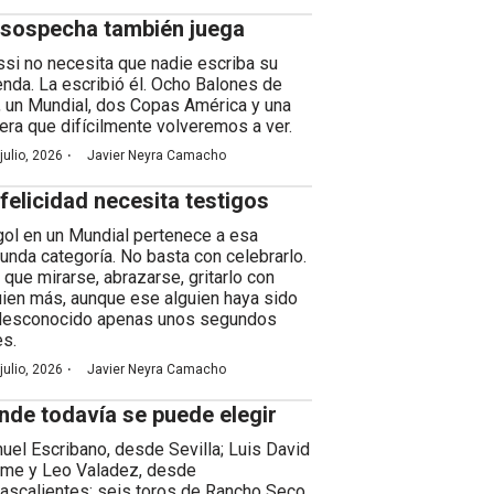
 sospecha también juega
si no necesita que nadie escriba su
enda. La escribió él. Ocho Balones de
, un Mundial, dos Copas América y una
rera que difícilmente volveremos a ver.
·
julio, 2026
Javier Neyra Camacho
 felicidad necesita testigos
gol en un Mundial pertenece a esa
unda categoría. No basta con celebrarlo.
 que mirarse, abrazarse, gritarlo con
uien más, aunque ese alguien haya sido
desconocido apenas unos segundos
es.
·
julio, 2026
Javier Neyra Camacho
nde todavía se puede elegir
uel Escribano, desde Sevilla; Luis David
me y Leo Valadez, desde
ascalientes; seis toros de Rancho Seco