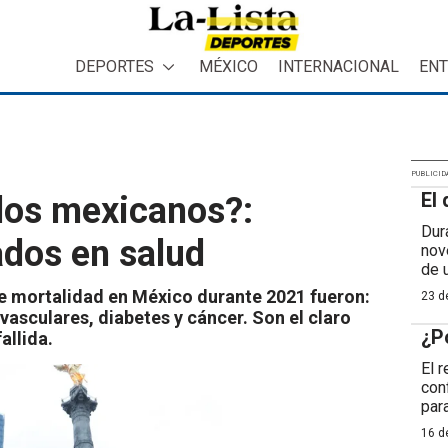
DEPORTES
MÉXICO
INTERNACIONAL
ENT
PUBLICID
El 
los mexicanos?:
Dur
ados en salud
nov
de 
de mortalidad en México durante 2021 fueron:
23 de
asculares, diabetes y cáncer. Son el claro
¿P
allida.
El 
con
para
16 de