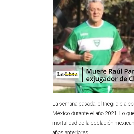
t
s
e
a
r
p
p
La semana pasada, el Inegi dio a co
México durante el año 2021. Lo qu
mortalidad de la población mexican
años anteriores.