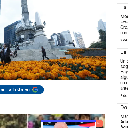
La
Mes
ley
Oro
car
9 de 
La
Un 
seg
Hay
alg
un 
ant
ar La Lista en
2 de 
Do
Man
Ada
Lea el artículo
Agu