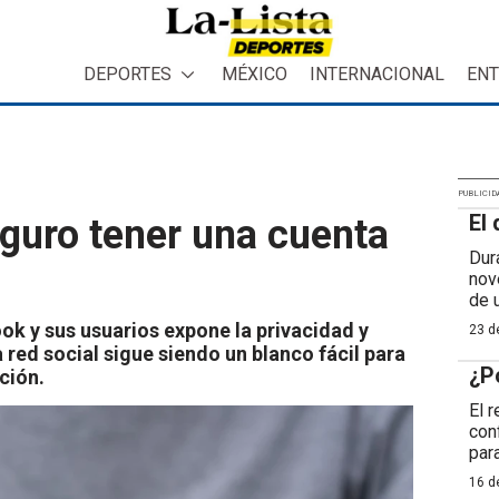
DEPORTES
MÉXICO
INTERNACIONAL
ENT
PUBLICID
El 
guro tener una cuenta
Dur
nov
de 
k y sus usuarios expone la privacidad y
23 de
 red social sigue siendo un blanco fácil para
¿P
ción.
El 
con
para
16 de