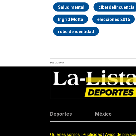
Salud mental
ciberdelincuencia
Ingrid Motta
elecciones 2016
robo de identidad
PUBLICIDAD
Deportes
México
Quiénes somos
|
Publicidad
|
Aviso de privac