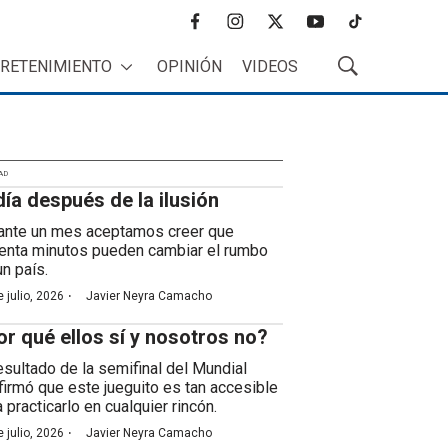
f
i
t
y
t
a
n
w
o
i
RETENIMIENTO
OPINIÓN
VIDEOS
c
s
i
u
k
M
e
t
t
t
t
o
b
a
t
u
o
s
o
g
e
b
k
t
o
r
r
e
r
k
a
AD
a
día después de la ilusión
m
r
B
ante un mes aceptamos creer que
ú
enta minutos pueden cambiar el rumbo
s
un país.
q
·
 julio, 2026
Javier Neyra Camacho
u
e
or qué ellos sí y nosotros no?
d
a
resultado de la semifinal del Mundial
firmó que este jueguito es tan accesible
 practicarlo en cualquier rincón.
·
 julio, 2026
Javier Neyra Camacho