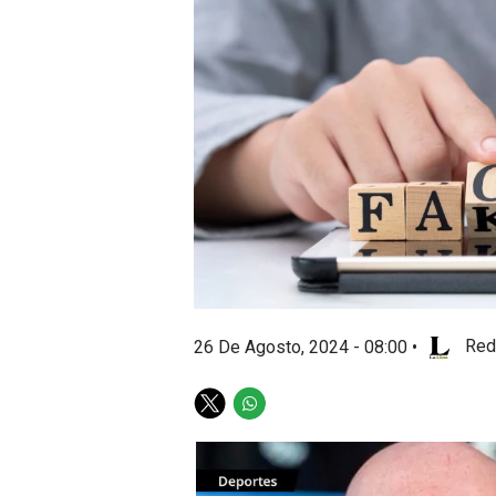
26 De Agosto, 2024 - 08:00
•
Red
T
W
w
h
i
a
t
t