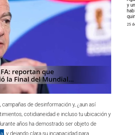
y u
hab
qui
25 d
es, campañas de desinformación y, ¿aun así
imientos, cotidianeidad e incluso tu ubicación y
durante años ha demostrado ser objeto de
ia
, y dejando clara su incapacidad para