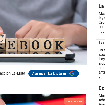
La
Mes
ley
Oro
car
9 de 
La
Un 
seg
Hay
alg
un 
ant
acción La-Lista
Agregar La Lista en
2 de 
Do
Man
Ada
Lea el artículo
Agu