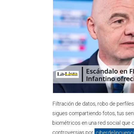
t
s
e
a
r
p
p
Filtración de datos, robo de perfil
sigues compartiendo fotos, tus sent
biométricos en una red social que 
controversias por
ciberdelincuenc