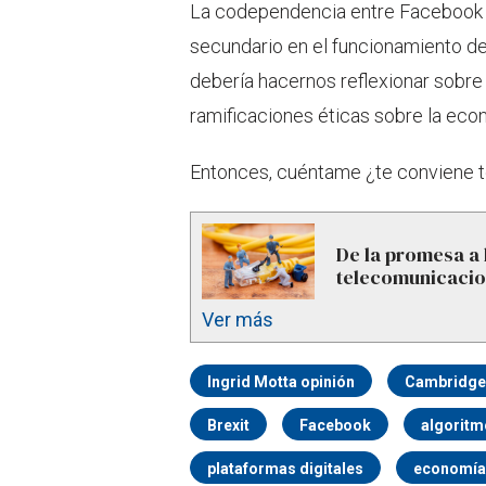
La codependencia entre Facebook 
secundario en el funcionamiento d
debería hacernos reflexionar sobre l
ramificaciones éticas sobre la econ
Entonces, cuéntame ¿te conviene 
De la promesa a l
telecomunicaci
Ver más
Ingrid Motta opinión
Cambridge 
Brexit
Facebook
algoritm
plataformas digitales
economía 