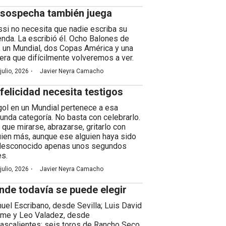
 sospecha también juega
si no necesita que nadie escriba su
enda. La escribió él. Ocho Balones de
, un Mundial, dos Copas América y una
rera que difícilmente volveremos a ver.
·
julio, 2026
Javier Neyra Camacho
 felicidad necesita testigos
gol en un Mundial pertenece a esa
unda categoría. No basta con celebrarlo.
 que mirarse, abrazarse, gritarlo con
uien más, aunque ese alguien haya sido
desconocido apenas unos segundos
es.
·
julio, 2026
Javier Neyra Camacho
nde todavía se puede elegir
uel Escribano, desde Sevilla; Luis David
me y Leo Valadez, desde
ascalientes; seis toros de Rancho Seco