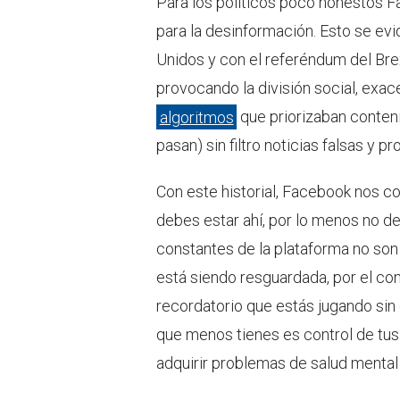
Para los políticos poco honestos F
para la desinformación. Esto se ev
Unidos y con el referéndum del Brex
provocando la división social, exa
algoritmos
que priorizaban conteni
pasan) sin filtro noticias falsas y
Con este historial, Facebook nos con
debes estar ahí, por lo menos no d
constantes de la plataforma no son 
está siendo resguardada, por el con
recordatorio que estás jugando sin 
que menos tienes es control de t
adquirir problemas de salud menta