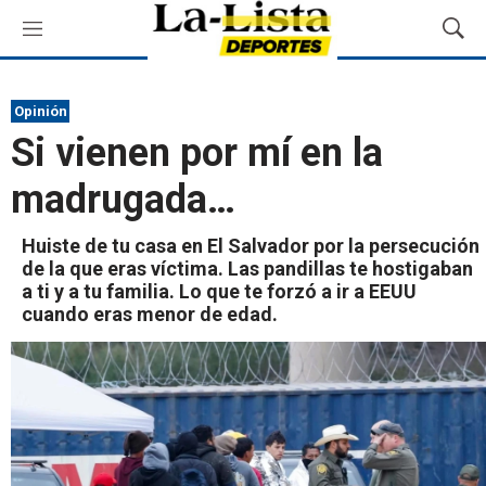
M
M
e
o
n
s
ú
t
Opinión
r
Si vienen por mí en la
a
r
madrugada…
B
ú
s
Huiste de tu casa en El Salvador por la persecución
q
de la que eras víctima. Las pandillas te hostigaban
u
a ti y a tu familia. Lo que te forzó a ir a EEUU
e
cuando eras menor de edad.
d
a