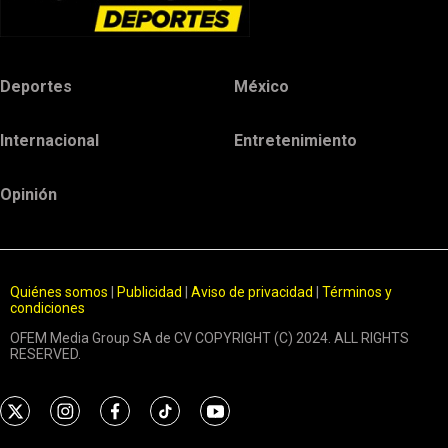
Deportes
México
Internacional
Entretenimiento
Opinión
Quiénes somos
|
Publicidad
|
Aviso de privacidad
|
Términos y
condiciones
OFEM Media Group SA de CV COPYRIGHT (C) 2024. ALL RIGHTS
RESERVED.
t
i
f
t
y
w
n
a
i
o