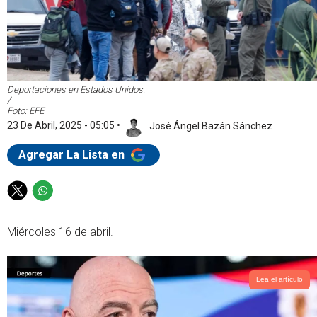
Deportaciones en Estados Unidos.
/
Foto: EFE
23 De Abril, 2025 - 05:05
•
José Ángel Bazán Sánchez
Agregar La Lista en
T
W
w
h
i
a
Miércoles 16 de abril.
t
t
t
s
e
a
Lea el artículo
r
p
p