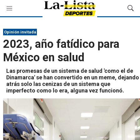
M
M
e
o
n
s
ú
t
Opinión invitada
r
2023, año fatídico para
a
r
México en salud
B
ú
s
Las promesas de un sistema de salud 'como el de
q
Dinamarca' se han convertido en un meme, dejando
u
atrás solo las cenizas de un sistema que
e
imperfecto como lo era, alguna vez funcionó.
d
a