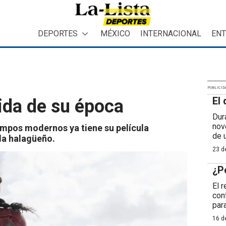
DEPORTES
MÉXICO
INTERNACIONAL
ENT
PUBLICID
El 
dida de su época
Dur
nov
iempos modernos ya tiene su película
de 
ada halagüeño.
23 de
¿P
El 
con
para
16 de