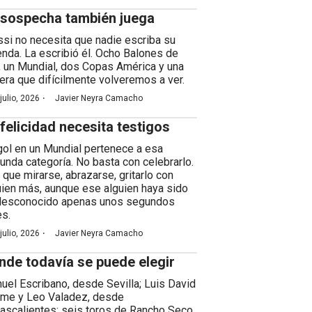
 sospecha también juega
si no necesita que nadie escriba su
enda. La escribió él. Ocho Balones de
, un Mundial, dos Copas América y una
rera que difícilmente volveremos a ver.
·
julio, 2026
Javier Neyra Camacho
 felicidad necesita testigos
gol en un Mundial pertenece a esa
unda categoría. No basta con celebrarlo.
 que mirarse, abrazarse, gritarlo con
uien más, aunque ese alguien haya sido
desconocido apenas unos segundos
es.
·
julio, 2026
Javier Neyra Camacho
nde todavía se puede elegir
uel Escribano, desde Sevilla; Luis David
me y Leo Valadez, desde
ascalientes; seis toros de Rancho Seco