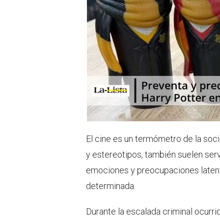
p
El cine es un termómetro de la soc
y estereotipos, también suelen ser
emociones y preocupaciones latent
determinada.
Durante la escalada criminal ocurri