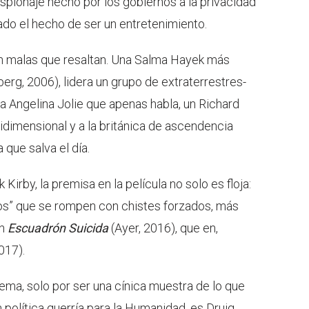
spionaje hecho por los gobiernos a la privacidad
lado el hecho de ser un entretenimiento.
n malas que resaltan. Una Salma Hayek más
erg, 2006), lidera un grupo de extraterrestres-
na Angelina Jolie que apenas habla, un Richard
idimensional y a la británica de ascendencia
que salva el día.
Kirby, la premisa en la película no solo es floja:
ndos” que se rompen con chistes forzados, más
en
Escuadrón
Suicida
(Ayer, 2016), que en,
2017).
uema, solo por ser una cínica muestra de lo que
n política querría para la Humanidad, es Druig,