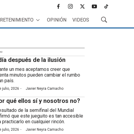
f
i
t
y
t
a
n
w
o
i
RETENIMIENTO
OPINIÓN
VIDEOS
c
s
i
u
k
M
e
t
t
t
t
o
b
a
t
u
o
s
o
g
e
b
k
t
o
r
r
e
r
k
a
AD
a
día después de la ilusión
m
r
B
ante un mes aceptamos creer que
ú
enta minutos pueden cambiar el rumbo
s
un país.
q
·
 julio, 2026
Javier Neyra Camacho
u
e
or qué ellos sí y nosotros no?
d
a
resultado de la semifinal del Mundial
firmó que este jueguito es tan accesible
 practicarlo en cualquier rincón.
·
 julio, 2026
Javier Neyra Camacho