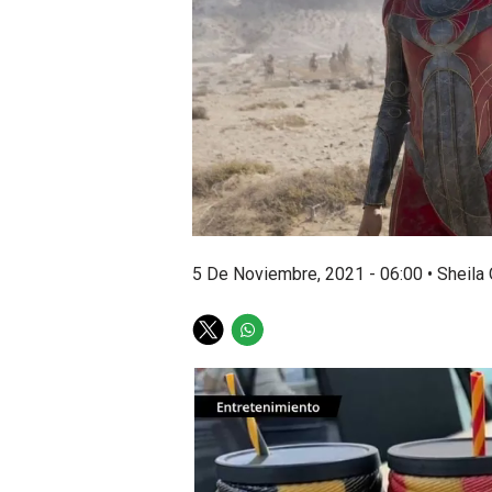
5 De Noviembre, 2021 - 06:00
•
Sheila
T
W
w
h
i
a
t
t
t
s
e
a
r
p