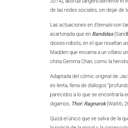
2014), aborda tangencialmente el e
de las redes sociales, sin dejar de 
Las actuaciones en
Eternals
son ta
acartonada que en
Bandidas
(Sandb
dioses-robots, en el que resaltan u
Madden que encarna a un villano un
china Gemma Chan, como la heroína 
Adaptada del cómic original de Jack 
es lenta, llena de diálogos “profu
parecidos a lo que se encontraría 
digamos,
Thor: Ragnarok
(Waititi, 
Quizá el único que se salva de la q
la policía de la moral y la correcció