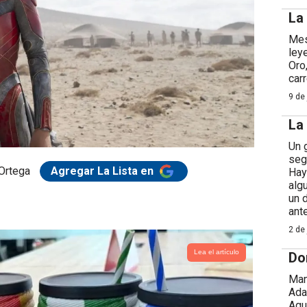
La
Mes
ley
Oro
car
9 de 
La
Un 
seg
 Ortega
Agregar La Lista en
Hay
alg
un 
ant
2 de 
Lea el artículo
Do
Man
Ada
Agu