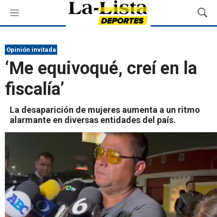
M
M
e
o
n
s
ú
t
Opinión invitada
r
‘Me equivoqué, creí en la
a
r
fiscalía’
B
ú
s
La desaparición de mujeres aumenta a un ritmo
q
alarmante en diversas entidades del país.
u
e
d
a