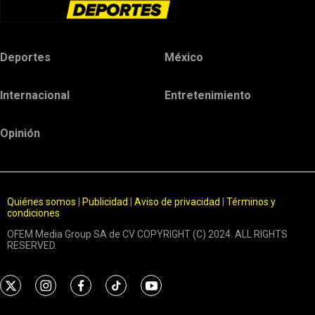
Deportes
México
Internacional
Entretenimiento
Opinión
Quiénes somos
|
Publicidad
|
Aviso de privacidad
|
Términos y
condiciones
OFEM Media Group SA de CV COPYRIGHT (C) 2024. ALL RIGHTS
RESERVED.
t
i
f
t
y
w
n
a
i
o