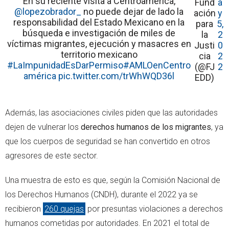
En su reciente visita a Centroamérica,
Fund
a
@lopezobrador_
no puede dejar de lado la
ación
y
responsabilidad del Estado Mexicano en la
para
5,
búsqueda e investigación de miles de
la
2
víctimas migrantes, ejecución y masacres en
Justi
0
territorio mexicano
cia
2
#LaImpunidadEsDarPermiso
#AMLOenCentro
(@FJ
2
américa
pic.twitter.com/trWhWQD36l
EDD)
Además, las asociaciones civiles piden que las autoridades
dejen de vulnerar los
derechos humanos de los migrantes
, ya
que los cuerpos de seguridad se han convertido en otros
agresores de este sector.
Una muestra de esto es que, según la Comisión Nacional de
los Derechos Humanos (CNDH), durante el 2022 ya se
recibieron
260 quejas
por presuntas violaciones a derechos
humanos cometidas por autoridades. En 2021 el total de