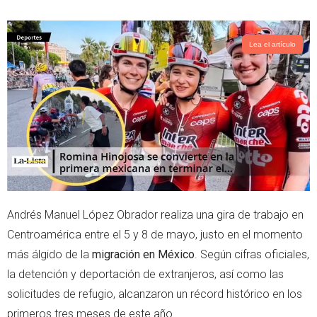
w
h
i
a
t
t
t
s
Lea el artículo
e
a
r
p
p
Andrés Manuel López Obrador realiza una gira de trabajo en
Centroamérica entre el 5 y 8 de mayo, justo en el momento
más álgido de la
migración en México
. Según cifras oficiales,
la detención y deportación de extranjeros, así como las
solicitudes de refugio, alcanzaron un récord histórico en los
primeros tres meses de este año.