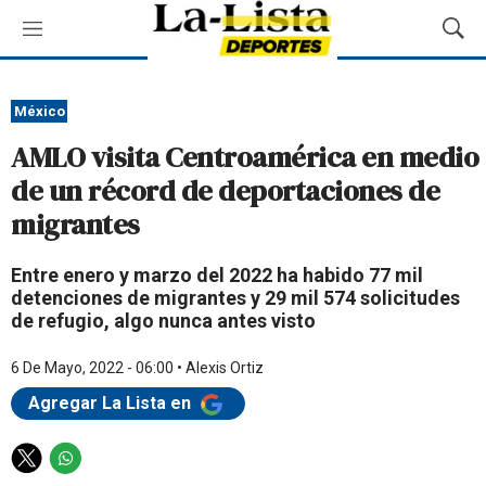
M
M
e
o
n
s
ú
t
México
r
AMLO visita Centroamérica en medio
a
r
de un récord de deportaciones de
B
migrantes
ú
s
q
Entre enero y marzo del 2022 ha habido 77 mil
u
detenciones de migrantes y 29 mil 574 solicitudes
e
de refugio, algo nunca antes visto
d
a
6 De Mayo, 2022 - 06:00
•
Alexis Ortiz
Agregar La Lista en
T
W