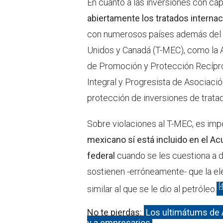
En cuanto a las inversiones con capi
abiertamente los tratados interna
con numerosos países además del 
Unidos y Canadá (T-MEC), como la 
de Promoción y Protección Recíproc
Integral y Progresista de Asociació
protección de inversiones de trat
Sobre violaciones al T-MEC, es im
mexicano sí está incluido en el Acu
federal
cuando se les cuestiona a d
sostienen -erróneamente- que la el
[4
similar al que se le dio al petróleo.
No te pierdas:
Los ultimátums de A
y a empresarios