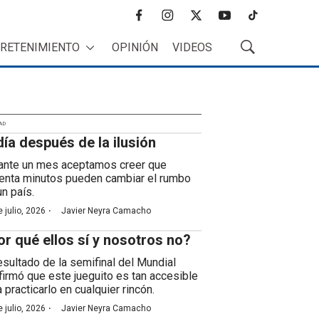
f
i
t
y
t
a
n
w
o
i
RETENIMIENTO
OPINIÓN
VIDEOS
c
s
i
u
k
M
e
t
t
t
t
o
b
a
t
u
o
s
o
g
e
b
k
t
o
r
r
e
r
k
a
AD
a
día después de la ilusión
m
r
B
ante un mes aceptamos creer que
ú
enta minutos pueden cambiar el rumbo
s
un país.
q
·
 julio, 2026
Javier Neyra Camacho
u
e
or qué ellos sí y nosotros no?
d
a
resultado de la semifinal del Mundial
firmó que este jueguito es tan accesible
 practicarlo en cualquier rincón.
·
 julio, 2026
Javier Neyra Camacho