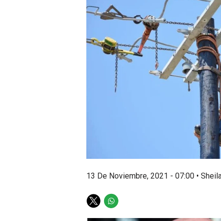
13 De Noviembre, 2021 - 07:00
•
Sheil
T
W
w
h