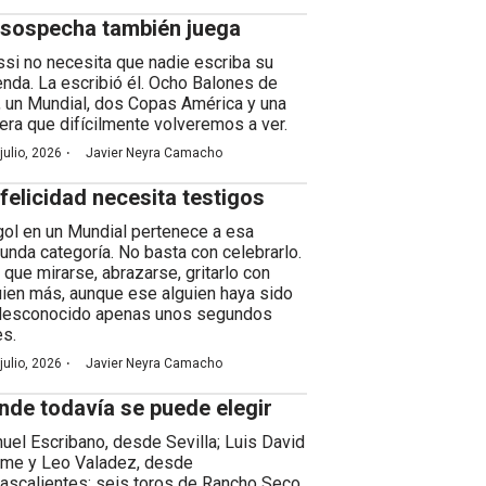
 sospecha también juega
si no necesita que nadie escriba su
enda. La escribió él. Ocho Balones de
, un Mundial, dos Copas América y una
rera que difícilmente volveremos a ver.
·
julio, 2026
Javier Neyra Camacho
 felicidad necesita testigos
gol en un Mundial pertenece a esa
unda categoría. No basta con celebrarlo.
 que mirarse, abrazarse, gritarlo con
uien más, aunque ese alguien haya sido
desconocido apenas unos segundos
es.
·
julio, 2026
Javier Neyra Camacho
nde todavía se puede elegir
uel Escribano, desde Sevilla; Luis David
me y Leo Valadez, desde
ascalientes; seis toros de Rancho Seco