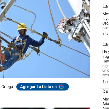
La
Mes
ley
Oro
car
9 de 
La
Un 
seg
Hay
alg
un 
ant
2 de 
a Ortega
Agregar La Lista en
Do
Man
Ada
Agu