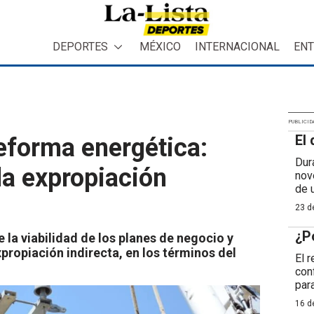
DEPORTES
MÉXICO
INTERNACIONAL
ENT
PUBLICID
El 
reforma energética:
Dur
a expropiación
nov
de 
23 de
¿P
la viabilidad de los planes de negocio y
xpropiación indirecta, en los términos del
El 
con
para
16 de