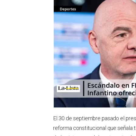
i
a
t
t
t
s
e
a
r
p
p
El 30 de septiembre pasado el pres
reforma constitucional que señala t